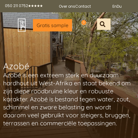
050 211 0752
Over ons
Contact
En
Du
0
Gratis sample
Offerte aan
Gratis sample a
Gratis broch
Partners worde
Azobé
Azobé is een extreem sterk en duurzaam
hardhout uit West-Afrika en staat bekend om
zijn diepe roodbruine kleur en robuuste
karakter. Azobé is bestand tegen water, zout,
schimmel en zware belasting en wordt
daarom veel gebruikt voor steigers, bruggen,
terrassen en commerciële toepassingen.