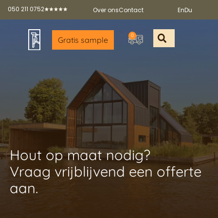
050 211 0752
Over ons
Contact
En
Du
0
Gratis sample
Offerte aan
Gratis sample a
Gratis broch
Partners worde
Hout op maat nodig?
Vraag vrijblijvend een offerte
aan.