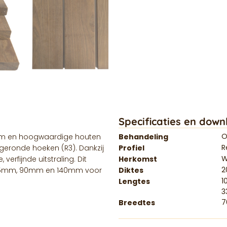
Specificaties en down
O
am en hoogwaardige houten
Behandeling
R
fgeronde hoeken (R3). Dankzij
Profiel
W
erfijnde uitstraling. Dit
Herkomst
n 45mm, 90mm en 140mm voor
Diktes
1
Lengtes
3
Breedtes