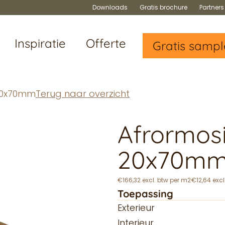
Downloads
Gratis brochure
Partner
Inspiratie
Offerte
Gratis sampl
 20x70mm
Terug naar overzicht
Afrormos
20x70m
€166,32 excl. btw per m2
€12,64 excl
Toepassing
Exterieur
Interieur