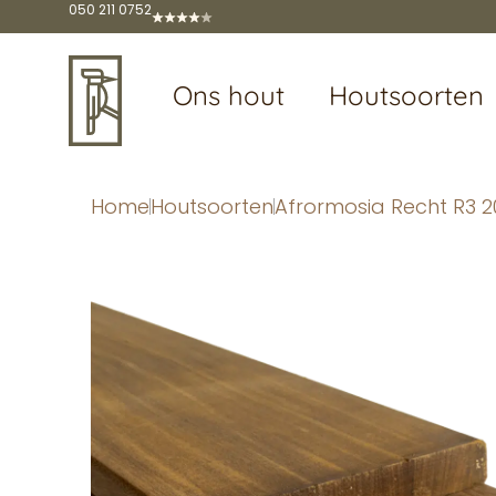
050 211 0752
Ons hout
Houtsoorten
Home
Houtsoorten
Afrormosia Recht R3