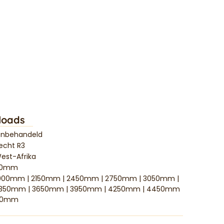
loads
nbehandeld
echt R3
est-Afrika
20mm
000mm | 2150mm | 2450mm | 2750mm | 3050mm |
350mm | 3650mm | 3950mm | 4250mm | 4450mm
70mm