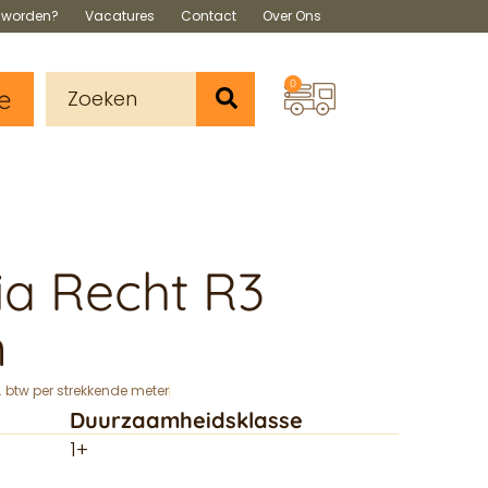
s worden?
Vacatures
Contact
Over Ons
0
e
ia Recht R3
m
. btw per strekkende meter
Duurzaamheidsklasse
1+