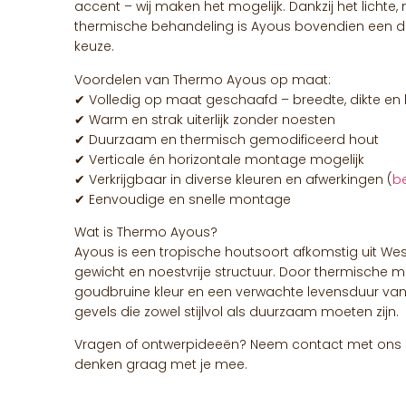
accent – wij maken het mogelijk. Dankzij het lichte, 
thermische behandeling is Ayous bovendien een 
keuze.
Voordelen van Thermo Ayous op maat:
✔ Volledig op maat geschaafd – breedte, dikte en 
✔ Warm en strak uiterlijk zonder noesten
✔ Duurzaam en thermisch gemodificeerd hout
✔ Verticale én horizontale montage mogelijk
✔ Verkrijgbaar in diverse kleuren en afwerkingen (
b
✔ Eenvoudige en snelle montage
Wat is Thermo Ayous?
Ayous is een tropische houtsoort afkomstig uit West
gewicht en noestvrije structuur. Door thermische mo
goudbruine kleur en een verwachte levensduur van 
gevels die zowel stijlvol als duurzaam moeten zijn.
Vragen of ontwerpideeën? Neem contact met ons 
denken graag met je mee.