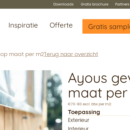
Downloads
Gratis brochure
Partner
Inspiratie
Offerte
Gratis sampl
g op maat per m2
Terug naar overzicht
Ayous ge
maat per
€70-80 excl. btw per m2
Toepassing
Exterieur
Interieur