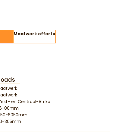
Maatwerk offerte
loads
aatwerk
aatwerk
est- en Centraal-Afrika
6-80mm
150-6050mm
0-305mm