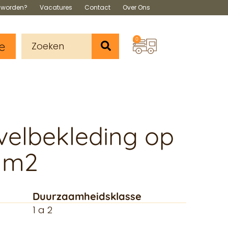
s worden?
Vacatures
Contact
Over Ons
0
e
velbekleding op
 m2
Duurzaamheidsklasse
1 a 2