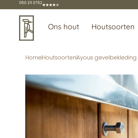
050 211 0752
Ons hout
Houtsoorten
Home
Houtsoorten
Ayous gevelbekledin