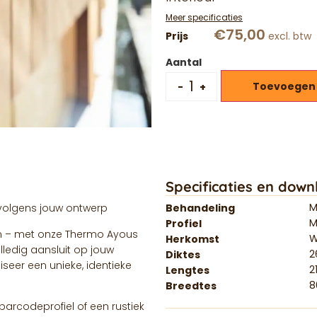
Meer specificaties
€
75,00
Aantal
Toevoegen
-
+
Specificaties en down
M
volgens jouw ontwerp
Behandeling
M
Profiel
eem – met onze Thermo Ayous
W
Herkomst
ledig aansluit op jouw
2
Diktes
liseer een unieke, identieke
2
Lengtes
8
Breedtes
barcodeprofiel of een rustiek