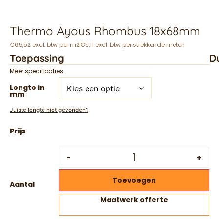
Thermo Ayous Rhombus 18x68mm
€65,52 excl. btw per m2
€5,11 excl. btw per strekkende meter
Toepassing
D
Meer specificaties
Lengte in
mm
Juiste lengte niet gevonden?
-
+
Toevoegen
Aantal
Maatwerk offerte