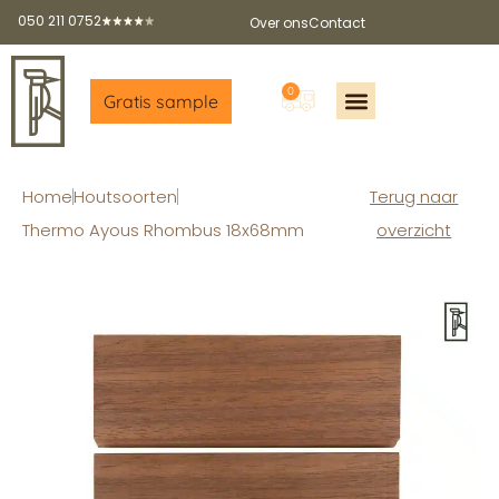
050 211 0752
Over ons
Contact
0
Gratis sample
Offerte aanvragen
Gratis sample aanvragen
Gratis brochure
Partners worden?
Home
Houtsoorten
Terug naar
Thermo Ayous Rhombus 18x68mm
overzicht