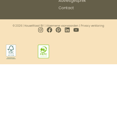
Adviesgesprek
Contact
© 2026 | HouseWood BV |
Algemene voorwaarden
|
Privacy verklaring