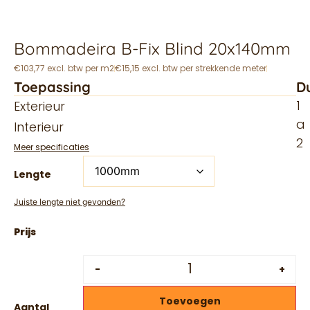
Bommadeira B-Fix Blind 20x140mm
€103,77 excl. btw per m2
€15,15 excl. btw per strekkende meter
Toepassing
D
1
Exterieur
a
Interieur
2
Meer specificaties
Lengte
Juiste lengte niet gevonden?
-
+
Toevoegen
Aantal