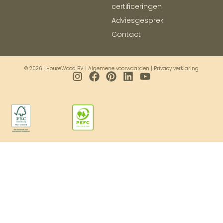
certificeringen
Adviesgesprek
Contact
© 2026 | HouseWood BV |
Algemene voorwaarden
|
Privacy verklaring