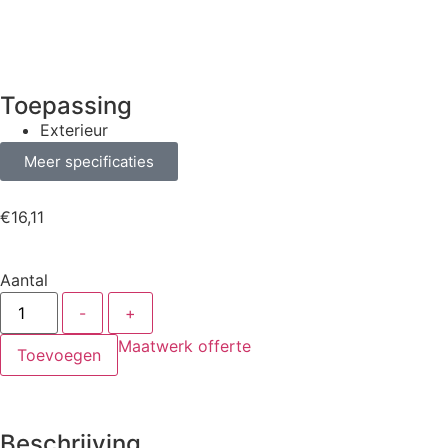
Toepassing
Exterieur
Meer specificaties
€
16,11
Aantal
-
+
Maatwerk offerte
Toevoegen
Beschrijving