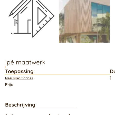
Ipé maatwerk
Toepassing
D
1
Meer specificaties
Beschrijving