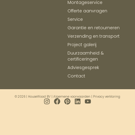
Montageservice
Offerte aanvragen
Service
Garantie en retourneren
Verzending en transport
Project galerij
Duurzaamheid &
certificeringen
Adviesgesprek
Contact
© 2026 | HouseWood BV |
Algemene voorwaarden
|
Privacy verklaring