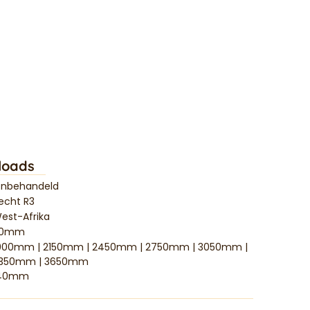
loads
nbehandeld
echt R3
est-Afrika
20mm
000mm | 2150mm | 2450mm | 2750mm | 3050mm |
350mm | 3650mm
40mm