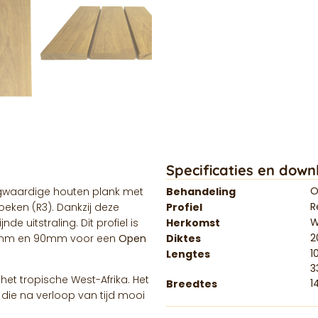
Specificaties en down
O
waardige houten plank met
Behandeling
R
oeken (R3). Dankzij deze
Profiel
W
de uitstraling. Dit profiel is
Herkomst
0mm en 90mm voor een
Open
Diktes
1
Lengtes
3
et tropische West-Afrika. Het
1
Breedtes
die na verloop van tijd mooi