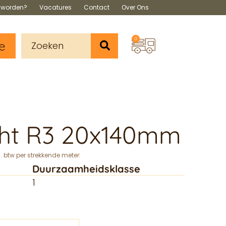
s worden?
Vacatures
Contact
Over Ons
0
e
cht R3 20x140mm
l. btw per strekkende meter
Duurzaamheidsklasse
1