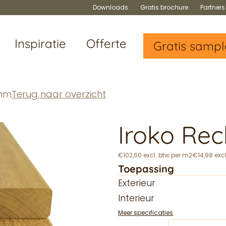
Downloads
Gratis brochure
Partner
Inspiratie
Offerte
Gratis sampl
0mm
Terug naar overzicht
Iroko Re
€102,60 excl. btw per m2
€14,98 exc
Toepassing
Exterieur
Interieur
Meer specificaties