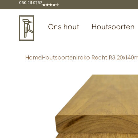
050 211 0752
Ons hout
Houtsoorten
Home
Houtsoorten
Iroko Recht R3 20x14