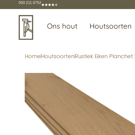
050 211 0752
Ons hout
Houtsoorten
Home
Houtsoorten
Rustiek Eiken Planche