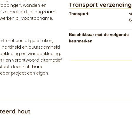
Transport verzending
rkappingen, wanden en
n zal met de tijd langzaam
Transport
V
t werken bij vochtopname.
€
Beschikbaar met de volgende
ort met een uitgesproken,
keurmerken
zijn hardheid en duurzaamheid
lbekleding en wandbekleding.
erk en verantwoord alternatief
staat door zichtbare
 ieder project een eigen
teerd hout