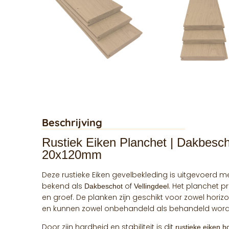
Beschrijving
Rustiek Eiken Planchet | Dakbescho
20x120mm
Deze rustieke Eiken gevelbekleding is uitgevoerd 
bekend als
of
. Het planchet pr
D
akbeschot
Vellingdeel
en groef. De planken zijn geschikt voor zowel horizo
en kunnen zowel onbehandeld als behandeld word
Door zijn hardheid en stabiliteit is dit
rustieke eiken h