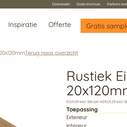
Downloads
Gratis brochure
Partners wo
Inspiratie
Offerte
Gratis sampl
t 20x120mm
Terug naar overzicht
Rustiek E
20x120m
€119,09 excl. btw per m2
€14,29 excl. b
Toepassing
Exterieur
Interieur