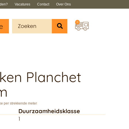
rden?
Vacatures
Contact
Over Ons
0
e
iken Planchet
m
tw per strekkende meter
Duurzaamheidsklasse
1