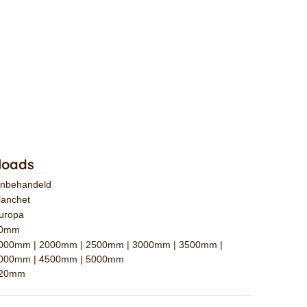
loads
nbehandeld
lanchet
uropa
0mm
000mm | 2000mm | 2500mm | 3000mm | 3500mm |
000mm | 4500mm | 5000mm
20mm