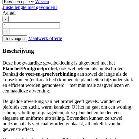
Wissen
Juiste lengte niet gevonden?
Aantal
Thermo
-
Ayous
Planchet
+
20x130mm
Maatwerk offerte
Toevoegen
aantal
Beschrijving
Deze hoogwaardige gevelbekleding is uitgevoerd met het
Planchet/Puntgroefprofiel
, ook wel bekend als puntschroten.
Dankzij
de veer-en-groefverbinding
aan zowel de lange als de
kopse kanten (end-matched) kunnen de planchetten bijzonder strak
en efficiënt worden gemonteerd – met minimale zaagverliezen en
een naadloze afwerking.
De gladde afwerking van het profiel geeft gevels, wanden en
plafonds een zacht, warm karakter. Of het nu gaat om een woning,
schuur, schutting of garagedeur, deze planchetten bieden een
elegante en uniforme uitstraling. Bovendien kunnen ze zowel
horizontaal als verticaal worden geplaatst, afhankelijk van het
gewenste effect.