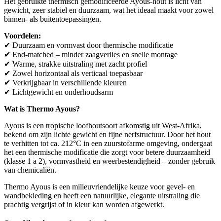
Het gebruikte thermisch gemodificeerde Ayous-hout is licht van
gewicht, zeer stabiel en duurzaam, wat het ideaal maakt voor zowel
binnen- als buitentoepassingen.
Voordelen:
✔ Duurzaam en vormvast door thermische modificatie
✔ End-matched – minder zaagverlies en snelle montage
✔ Warme, strakke uitstraling met zacht profiel
✔ Zowel horizontaal als verticaal toepasbaar
✔ Verkrijgbaar in verschillende kleuren
✔ Lichtgewicht en onderhoudsarm
Wat is Thermo Ayous?
Ayous is een tropische loofhoutsoort afkomstig uit West-Afrika,
bekend om zijn lichte gewicht en fijne nerfstructuur. Door het hout
te verhitten tot ca. 212°C in een zuurstofarme omgeving, ondergaat
het een thermische modificatie die zorgt voor betere duurzaamheid
(klasse 1 a 2), vormvastheid en weerbestendigheid – zonder gebruik
van chemicaliën.
Thermo Ayous is een milieuvriendelijke keuze voor gevel- en
wandbekleding en heeft een natuurlijke, elegante uitstraling die
prachtig vergrijst of in kleur kan worden afgewerkt.