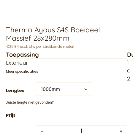
Thermo Ayous S4S Boeideel
Massief 28x280mm
€29,84 excl. btw per strekkende meter
Toepassing
D
1
Exterieur
a
Meer specificaties
2
Lengtes
Juiste lengte niet gevonden?
-
+