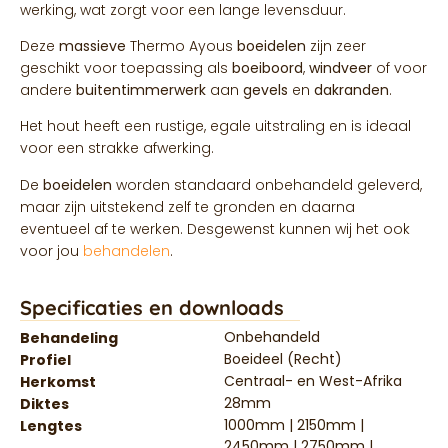
werking, wat zorgt voor een lange levensduur.
Deze
massieve
Thermo Ayous
boeidelen
zijn zeer
geschikt voor toepassing als
boeiboord
,
windveer
of voor
andere
buitentimmerwerk
aan
gevels
en
dakranden
.
Het hout heeft een rustige, egale uitstraling en is ideaal
voor een strakke afwerking.
De
boeidelen
worden standaard onbehandeld geleverd,
maar zijn uitstekend zelf te gronden en daarna
eventueel af te werken. Desgewenst kunnen wij het ook
voor jou
behandelen
.
Specificaties en downloads
Onbehandeld
Behandeling
Boeideel (Recht)
Profiel
Centraal- en West-Afrika
Herkomst
28mm
Diktes
1000mm | 2150mm |
Lengtes
2450mm | 2750mm |