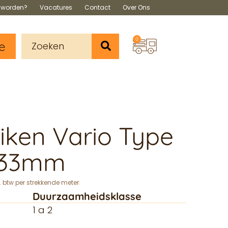
s worden?
Vacatures
Contact
Over Ons
0
e
iken Vario Type
133mm
. btw per strekkende meter
Duurzaamheidsklasse
1 a 2