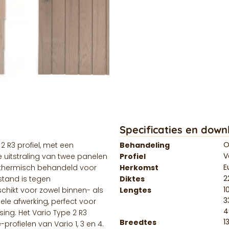
Specificaties en down
O
 R3 profiel, met een
Behandeling
V
 uitstraling van twee panelen
Profiel
E
s thermisch behandeld voor
Herkomst
stand is tegen
Diktes
1
hikt voor zowel binnen- als
Lengtes
3
ele afwerking, perfect voor
ing. Het Vario Type 2 R3
1
Breedtes
rofielen van Vario 1, 3 en 4.