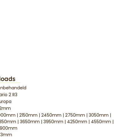
loads
nbehandeld
ario 2 R3
uropa
22mm
000mm | 2150mm | 2450mm | 2750mm | 3050mm |
350mm | 3650mm | 3950mm | 4250mm | 4550mm |
4900mm
33mm