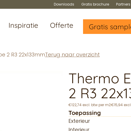
Downloads
Gratis brochure
Partner
Inspiratie
Offerte
Gratis sampl
ype 2 R3 22x133mm
Terug naar overzicht
Thermo E
2 R3 22x
€122,74 excl. btw per m2
€15,94 excl
Toepassing
Exterieur
Interieur