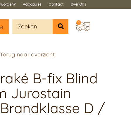
s worden?
Vacatures
Contact
Over Ons
0
e
Terug naar overzicht
aké B-fix Blind
 Jurostain
 Brandklasse D /