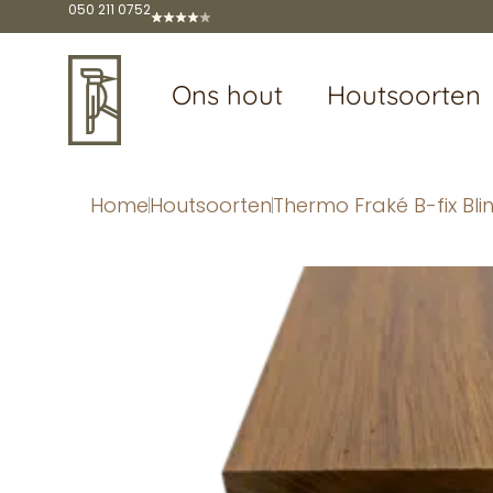
050 211 0752
Ons hout
Houtsoorten
Home
Houtsoorten
Thermo Fraké B-fix Bl