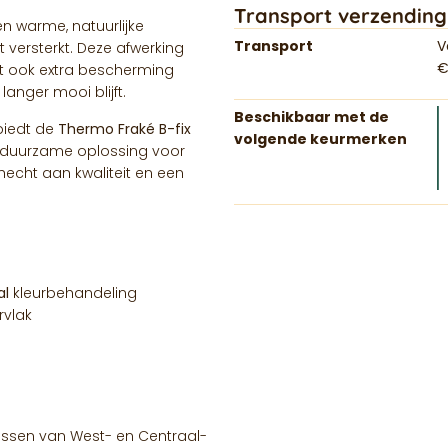
Transport verzending
n warme, natuurlijke
Transport
V
t versterkt. Deze afwerking
€
edt ook extra bescherming
anger mooi blijft.
Beschikbaar met de
 biedt de
Thermo Fraké B-fix
volgende keurmerken
 duurzame oplossing voor
echt aan kwaliteit en een
al
kleurbehandeling
rvlak
bossen van West- en Centraal-