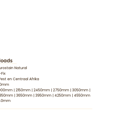
loads
urostain Natural
-Fix
est en Centraal Afrika
20mm
000mm | 2150mm | 2450mm | 2750mm | 3050mm |
350mm | 3650mm | 3950mm | 4250mm | 4550mm
40mm