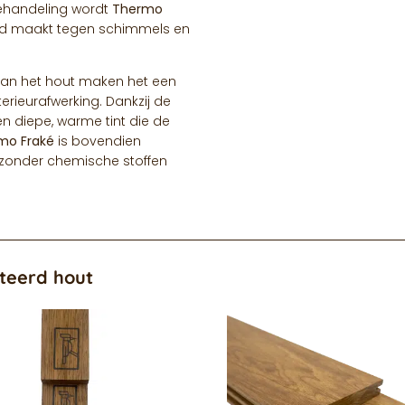
behandeling wordt
Thermo
and maakt tegen schimmels en
 van het hout maken het een
erieurafwerking. Dankzij de
en diepe, warme tint die de
mo Fraké
is bovendien
s zonder chemische stoffen
teerd hout