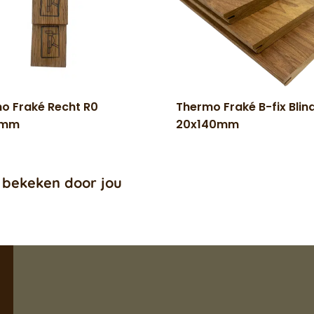
o Fraké Recht R0
Thermo Fraké B-fix Blin
0mm
20x140mm
 bekeken door jou