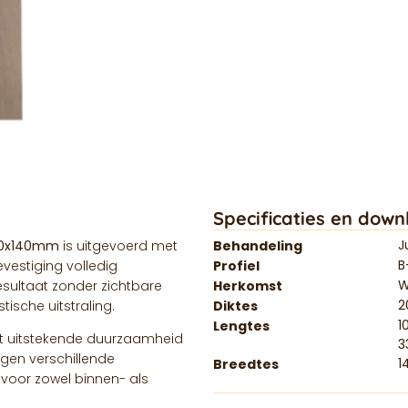
Specificaties en down
J
0x140mm
is uitgevoerd met
Behandeling
B
vestiging volledig
Profiel
W
resultaat zonder zichtbare
Herkomst
ische uitstraling.
Diktes
1
Lengtes
t uitstekende duurzaamheid
3
egen verschillende
1
Breedtes
voor zowel binnen- als