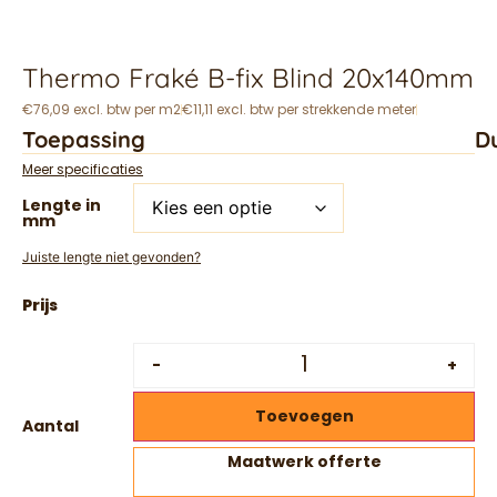
Thermo Fraké B-fix Blind 20x140mm
€76,09 excl. btw per m2
€11,11 excl. btw per strekkende meter
Toepassing
D
Meer specificaties
Lengte in
mm
Juiste lengte niet gevonden?
-
+
Toevoegen
Aantal
Maatwerk offerte