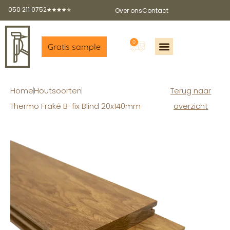
050 211 0752
Over ons
Contact
0
Gratis sample
Offerte aanvragen
Gratis sample aanvragen
Gratis brochure
Partners worden?
Home
Houtsoorten
Terug naar
Thermo Fraké B-fix Blind 20x140mm
overzicht