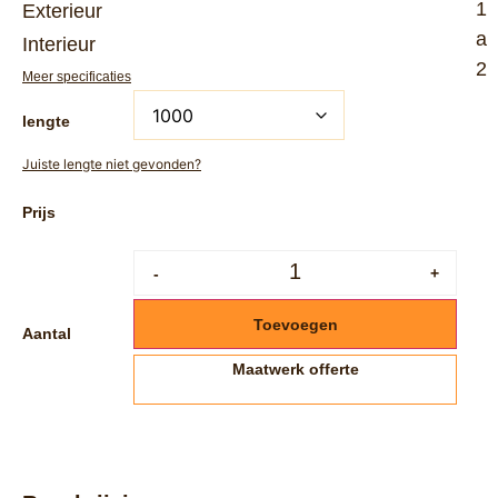
1
Exterieur
a
Interieur
2
Meer specificaties
lengte
Juiste lengte niet gevonden?
-
+
Toevoegen
Aantal
Maatwerk offerte