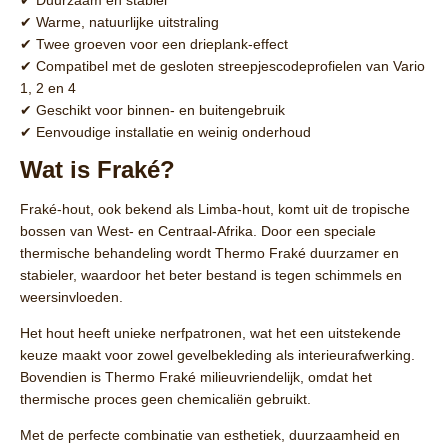
✔ Duurzaam en stabiel
✔ Warme, natuurlijke uitstraling
✔ Twee groeven voor een drieplank-effect
✔ Compatibel met de gesloten streepjescodeprofielen van Vario
1, 2 en 4
✔ Geschikt voor binnen- en buitengebruik
✔ Eenvoudige installatie en weinig onderhoud
Wat is Fraké?
Fraké-hout
, ook bekend als
Limba-hout
, komt uit de tropische
bossen van West- en Centraal-Afrika. Door een speciale
thermische behandeling
wordt
Thermo Fraké
duurzamer en
stabieler, waardoor het beter bestand is tegen schimmels en
weersinvloeden.
Het hout heeft
unieke nerfpatronen
, wat het een uitstekende
keuze maakt voor zowel gevelbekleding als interieurafwerking.
Bovendien is
Thermo Fraké
milieuvriendelijk, omdat het
thermische proces geen chemicaliën gebruikt.
Met de perfecte combinatie van
esthetiek, duurzaamheid en