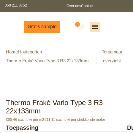
050 211 0752
Over ons
Contact
0
Gratis sample
Offerte aanvragen
Gratis sample aanvragen
Gratis brochure
Partners worden?
Home
Houtsoorten
Terug naar
Thermo Fraké Vario Type 3 R3 22x133mm
overzicht
Thermo Fraké Vario Type 3 R3
22x133mm
€85,46 excl. btw per m2
€11,11 excl. btw per strekkende meter
Toepassing
D