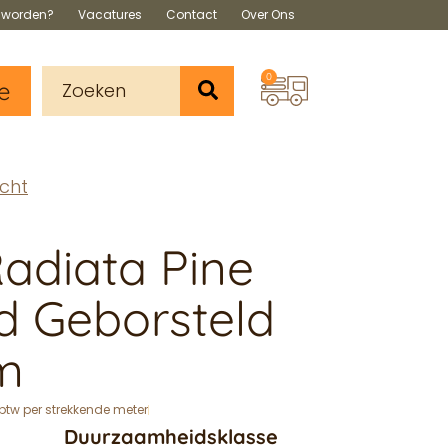
s worden?
Vacatures
Contact
Over Ons
0
e
cht
adiata Pine
nd Geborsteld
m
. btw per strekkende meter
Duurzaamheidsklasse