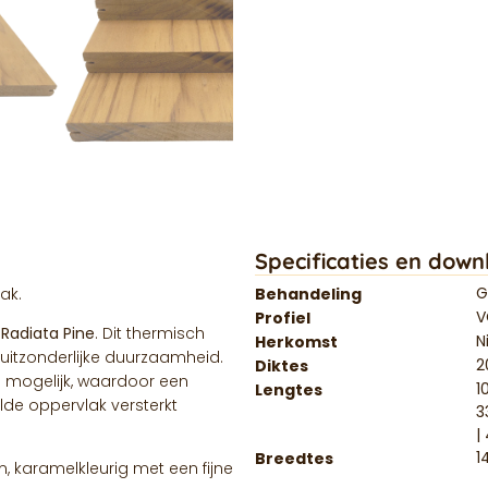
Specificaties en down
G
ak.
Behandeling
V
Profiel
Radiata Pine
. Dit thermisch
N
Herkomst
 uitzonderlijke duurzaamheid.
Diktes
g mogelijk, waardoor een
1
Lengtes
elde oppervlak versterkt
3
|
1
Breedtes
m, karamelkleurig met een fijne