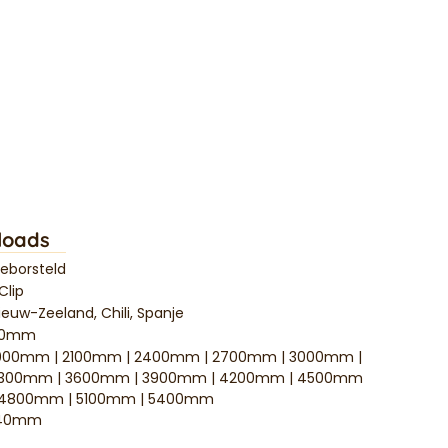
loads
eborsteld
Clip
ieuw-Zeeland, Chili, Spanje
20mm
000mm | 2100mm | 2400mm | 2700mm | 3000mm |
300mm | 3600mm | 3900mm | 4200mm | 4500mm
 4800mm | 5100mm | 5400mm
40mm