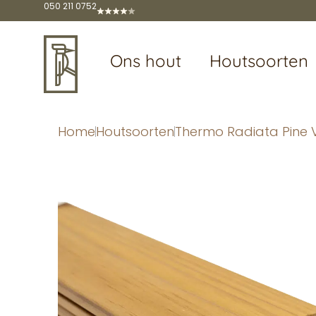
050 211 0752
Ons hout
Houtsoorten
Home
Houtsoorten
Thermo Radiata Pine 