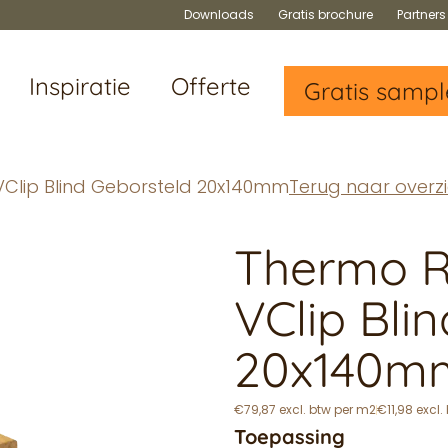
Downloads
Gratis brochure
Partner
Inspiratie
Offerte
Gratis sampl
VClip Blind Geborsteld 20x140mm
Terug naar overzi
Thermo R
VClip Bli
20x140m
€79,87 excl. btw per m2
€11,98 excl
Toepassing