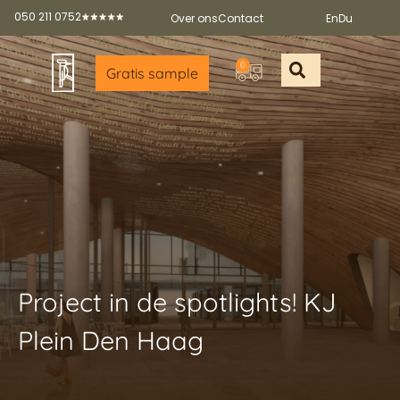
050 211 0752
Over ons
Contact
En
Du
0
Gratis sample
Offerte aan
Gratis sample a
Gratis broch
Partners worde
Project in de spotlights! KJ
Plein Den Haag