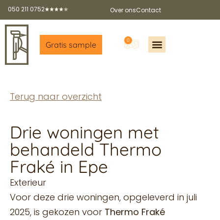
050 211 0752
Over ons
Contact
0
Gratis sample
Offerte aanvragen
Gratis sample aanvragen
Gratis brochure
Partners worden?
Terug naar overzicht
Drie woningen met
behandeld Thermo
Fraké in Epe
Exterieur
Voor deze drie woningen, opgeleverd in juli
2025, is gekozen voor
Thermo Fraké