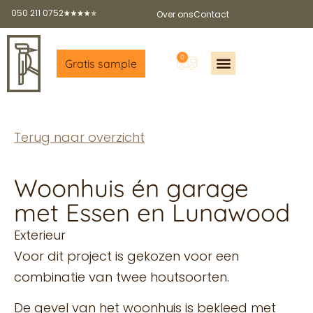
050 211 0752
Over ons
Contact
0
Gratis sample
Offerte aanvragen
Gratis sample aanvragen
Gratis brochure
Partners worden?
Terug naar overzicht
Woonhuis én garage
met Essen en Lunawood
Exterieur
Voor dit project is gekozen voor een
combinatie van twee houtsoorten.
De gevel van het woonhuis is bekleed met