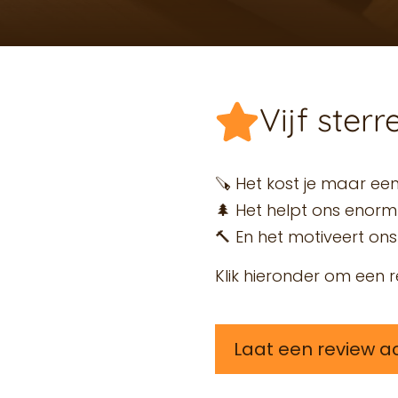
Vijf ster
🪚 Het kost je maar ee
🌲 Het helpt ons enorm
🔨 En het motiveert o
Klik hieronder om een r
Laat een review a