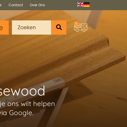
s
Contact
Over Ons
0
e
usewood
e ons wilt helpen
via Google.