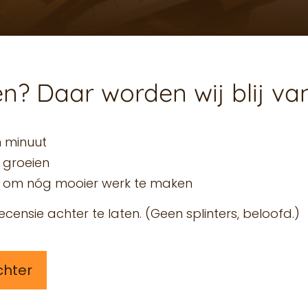
ren? Daar worden wij blij va
n minuut
 groeien
ns om nóg mooier werk te maken
ecensie achter te laten. (Geen splinters, beloofd.)
chter