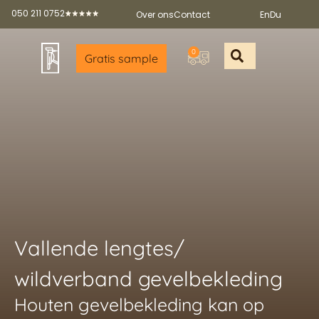
050 211 0752
Over ons
Contact
En
Du
0
Gratis sample
Offerte aan
Gratis sample a
Gratis broch
Partners worde
Vallende lengtes/
wildverband gevelbekleding
Houten gevelbekleding kan op