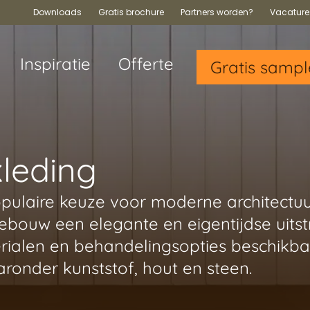
Downloads
Gratis brochure
Partners worden?
Vacature
Inspiratie
Offerte
Gratis sampl
leding
opulaire keuze voor moderne architectu
ebouw een elegante en eigentijdse uitst
terialen en behandelingsopties beschikb
ronder kunststof, hout en steen.