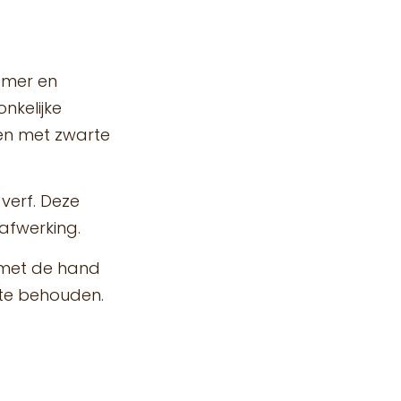
amer en
nkelijke
iën met zwarte
verf. Deze
afwerking.
g met de hand
 te behouden.