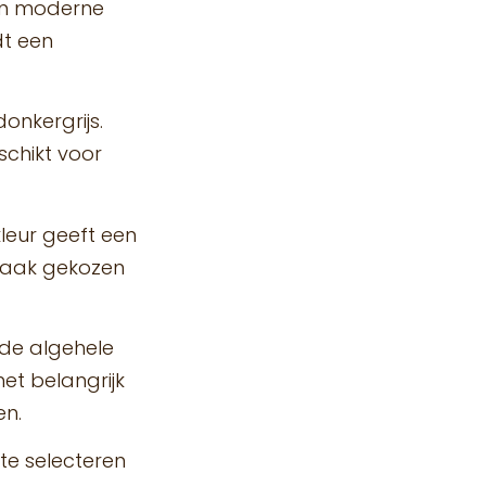
een moderne
dt een
donkergrijs.
schikt voor
kleur geeft een
 vaak gekozen
t de algehele
het belangrijk
en.
te selecteren