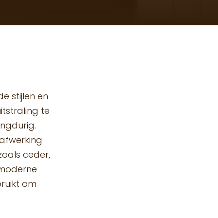
 stijlen en
tstraling te
angdurig.
 afwerking
zoals ceder,
n moderne
bruikt om