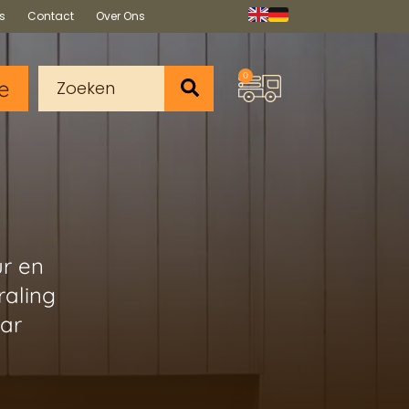
s
Contact
Over Ons
0
e
ur en
raling
aar