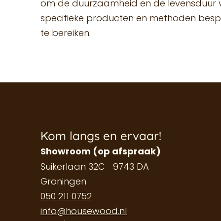
om de duurzaamheid en de levensduur va
specifieke producten en methoden bespr
te bereiken.
Kom langs en ervaar!
Showroom (op afspraak)
Suikerlaan 32C 9743 DA
Groningen
050 211 0752
info@housewood.nl