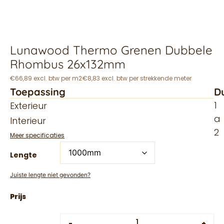
Lunawood Thermo Grenen Dubbele
Rhombus 26x132mm
€66,89 excl. btw per m2
€8,83 excl. btw per strekkende meter
Toepassing
D
1
Exterieur
a
Interieur
2
Meer specificaties
Lengte
Juiste lengte niet gevonden?
-
+