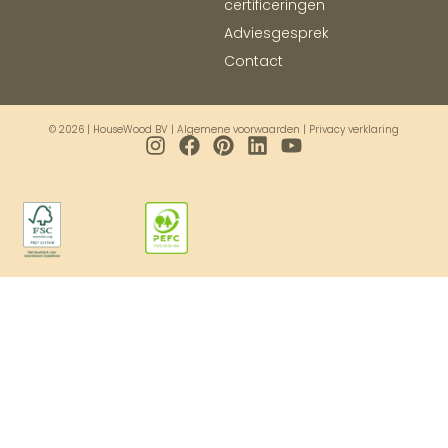
certificeringen
Adviesgesprek
Contact
© 2026 | HouseWood BV |
Algemene voorwaarden
|
Privacy verklaring