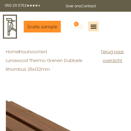
050 211 0752
Over ons
Contact
0
Gratis sample
Offerte aanvragen
Gratis sample aanvragen
Gratis brochure
Partners worden?
Home
Houtsoorten
Terug naar
Lunawood Thermo Grenen Dubbele
overzicht
Rhombus 26x132mm