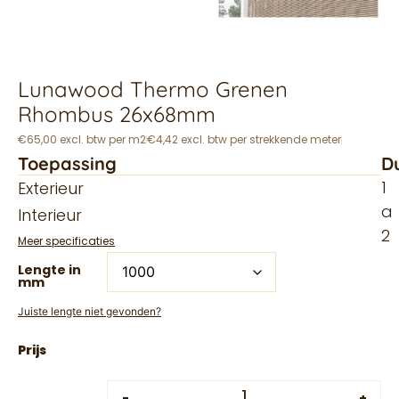
Lunawood Thermo Grenen
Rhombus 26x68mm
€65,00 excl. btw per m2
€4,42 excl. btw per strekkende meter
Toepassing
D
1
Exterieur
a
Interieur
2
Meer specificaties
Lengte in
mm
Juiste lengte niet gevonden?
-
+