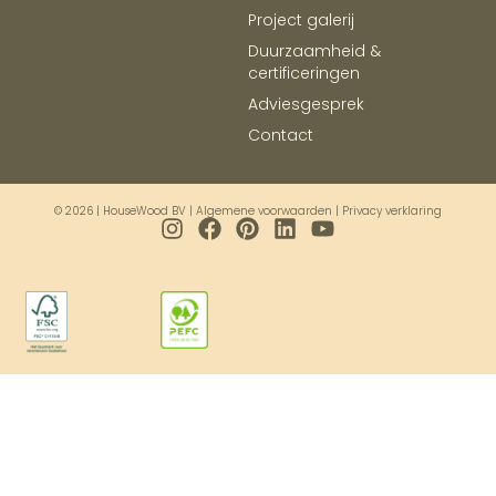
Project galerij
Duurzaamheid &
certificeringen
Adviesgesprek
Contact
© 2026 | HouseWood BV |
Algemene voorwaarden
|
Privacy verklaring