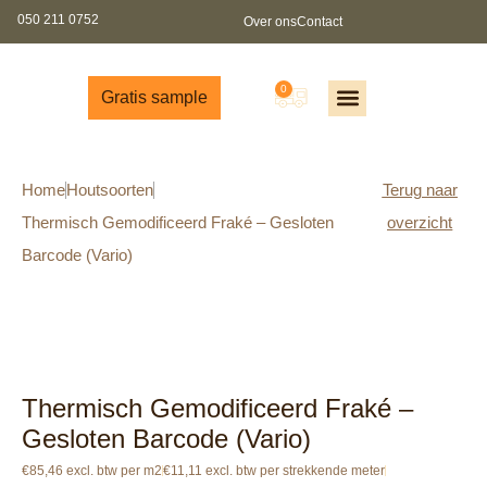
050 211 0752
Over ons
Contact
0
Gratis sample
Offerte aanvragen
Gratis sample aanvragen
Gratis brochure
Partners worden?
Home
Houtsoorten
Terug naar
Thermisch Gemodificeerd Fraké – Gesloten
overzicht
Barcode (Vario)
Thermisch Gemodificeerd Fraké –
Gesloten Barcode (Vario)
€85,46 excl. btw per m2
€11,11 excl. btw per strekkende meter