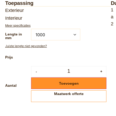
Toepassing
D
1
Exterieur
a
Interieur
2
Meer specificaties
Lengte in
mm
Juiste lengte niet gevonden?
-
+
Toevoegen
Aantal
Maatwerk offerte