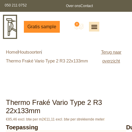
050 211 0752
Over ons
Contact
0
Gratis sample
Offerte aanvragen
Gratis sample aanvragen
Gratis brochure
Partners worden?
Home
Houtsoorten
Terug naar
Thermo Fraké Vario Type 2 R3 22x133mm
overzicht
Thermo Fraké Vario Type 2 R3
22x133mm
€85,46 excl. btw per m2
€11,11 excl. btw per strekkende meter
Toepassing
D