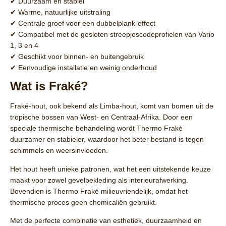
✔ Duurzaam en stabiel
✔ Warme, natuurlijke uitstraling
✔ Centrale groef voor een dubbelplank-effect
✔ Compatibel met de gesloten streepjescodeprofielen van Vario
1, 3 en 4
✔ Geschikt voor binnen- en buitengebruik
✔ Eenvoudige installatie en weinig onderhoud
Wat is Fraké?
Fraké-hout
, ook bekend als
Limba-hout
, komt van bomen uit de
tropische bossen van West- en Centraal-Afrika. Door een
speciale thermische behandeling wordt
Thermo Fraké
duurzamer en stabieler, waardoor het beter bestand is tegen
schimmels en weersinvloeden.
Het hout heeft unieke patronen, wat het een uitstekende keuze
maakt voor zowel gevelbekleding als interieurafwerking.
Bovendien is
Thermo Fraké
milieuvriendelijk, omdat het
thermische proces geen chemicaliën gebruikt.
Met de perfecte combinatie van
esthetiek, duurzaamheid en