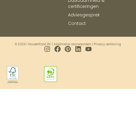
Duurzaamheid &
certificeringen
Adviesgesprek
Contact
© 2026 | HouseWood BV |
Algemene voorwaarden
|
Privacy verklaring