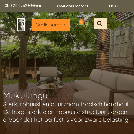
050 211 0752
Over ons
Contact
En
Du
0
Gratis sample
Offerte aan
Gratis sample a
Gratis broch
Partners worde
Mukulungu
Sterk, robuust en duurzaam tropisch hardhout.
De hoge sterkte en robuuste structuur zorgen
ervoor dat het perfect is voor zware belasting.