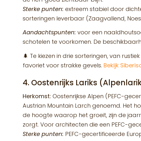
Sterke punten:
extreem stabiel door dichte 
sorteringen leverbaar (Zaagvallend, Noes
Aandachtspunten:
voor een naaldhoutsoo
schotelen te voorkomen. De beschikbaarhei
🌲 Te kiezen in drie sorteringen, van rusti
favoriet voor strakke gevels.
Bekijk Siberi
4. Oostenrijks Lariks (Alpenlari
Herkomst:
Oostenrijkse Alpen (PEFC-gecert
Austrian Mountain Larch genoemd. Het hout
de hoogte waarop het groeit, zijn de jaarri
zorgt. Voor architecten die een PEFC-gecert
Sterke punten:
PEFC-gecertificeerde Europes