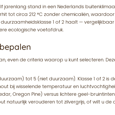
elf jarenlang stand in een Nederlands buitenklima
it tot circa 212 °C zonder chemicaliën, waardoor d
en duurzaamheidsklasse 1 of 2 haalt — vergelijkba
ere ecologische voetafdruk.
e bepalen
, even de criteria waarop u kunt selecteren. Deze
 duurzaam) tot 5 (niet duurzaam). Klasse 1 of 2 is 
hout bij wisselende temperatuur en luchtvochtighei
ar, Oregon Pine) versus lichtere geel-bruintinten
t natuurlijk verouderen tot zilvergrijs, of wilt u de