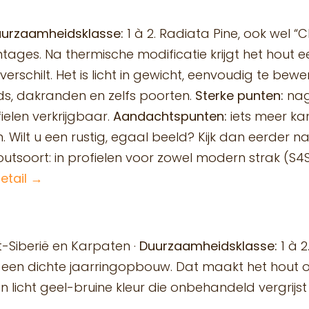
urzaamheidsklasse:
1 à 2. Radiata Pine, ook wel 
ges. Na thermische modificatie krijgt het hout ee
rschilt. Het is licht in gewicht, eenvoudig te bew
ds, dakranden en zelfs poorten.
Sterke punten:
nag
ielen verkrijgbaar.
Aandachtspunten:
iets meer ka
 Wilt u een rustig, egaal beeld? Kijk dan eerder
tsoort: in profielen voor zowel modern strak (S4S, P
etail →
t-Siberië en Karpaten ·
Duurzaamheidsklasse:
1 à 
lg een dichte jaarringopbouw. Dat maakt het hou
een licht geel-bruine kleur die onbehandeld vergrij