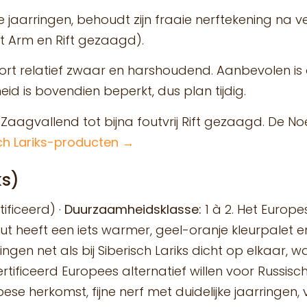
jaarringen, behoudt zijn fraaie nerftekening na ver
t Arm en Rift gezaagd).
rt relatief zwaar en harshoudend. Aanbevolen is
d is bovendien beperkt, dus plan tijdig.
ek Zaagvallend tot bijna foutvrij Rift gezaagd. De N
sch Lariks-producten →
ks)
ificeerd) ·
Duurzaamheidsklasse:
1 à 2. Het Europe
 heeft een iets warmer, geel-oranje kleurpalet en
ngen net als bij Siberisch Lariks dicht op elkaar, w
ificeerd Europees alternatief willen voor Russisch 
e herkomst, fijne nerf met duidelijke jaarringen, ver