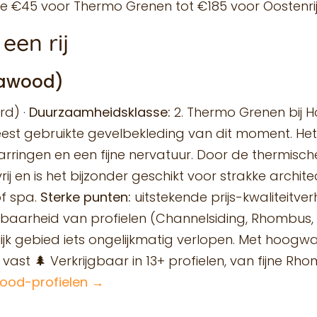
e €45 voor Thermo Grenen tot €185 voor Oostenrijk
een rij
nawood)
rd) ·
Duurzaamheidsklasse:
2. Thermo Grenen bij
st gebruikte gevelbekleding van dit moment. Het h
rringen en een fijne nervatuur. Door de thermische
ij en is het bijzonder geschikt voor strakke archit
of spa.
Sterke punten:
uitstekende prijs-kwaliteitve
baarheid van profielen (Channelsiding, Rhombus, T
elijk gebied iets ongelijkmatig verlopen. Met hoog
 vast 🌲 Verkrijgbaar in 13+ profielen, van fijne 
wood-profielen →