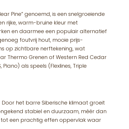
“Clear Pine” genoemd, is een snelgroeiende
n rijke, warm-bruine kleur met
erken en daarmee een populair alternatief
enoeg foutvrij hout, mooie prijs-
ns op zichtbare nerftekening, wat
 naar Thermo Grenen of Western Red Cedar
iano) als speels (Flexlines, Triple
2. Door het barre Siberische klimaat groeit
t ongekend stabiel en duurzaam, méér dan
st tot een prachtig effen oppervlak waar