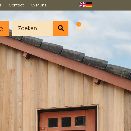
s
Contact
Over Ons
0
e