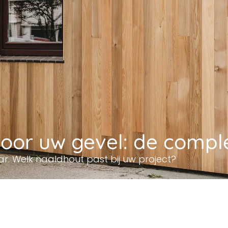
oor uw gevel: de comple
. Welk naaldhout past bij uw project?