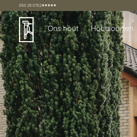
050 211 0752
Ons hout
Houtsoorten