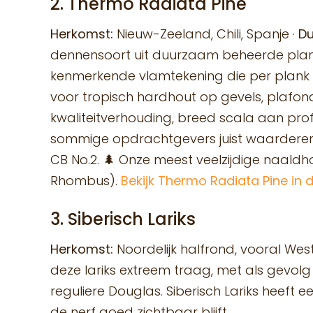
2. Thermo Radiata Pine
Herkomst:
Nieuw-Zeeland, Chili, Spanje ·
Du
dennensoort uit duurzaam beheerde planta
kenmerkende vlamtekening die per plank ve
voor tropisch hardhout op gevels, plafon
kwaliteitverhouding, breed scala aan prof
sommige opdrachtgevers juist waarderen.
CB No.2. 🌲 Onze meest veelzijdige naaldhou
Rhombus).
Bekijk Thermo Radiata Pine in d
3. Siberisch Lariks
Herkomst:
Noordelijk halfrond, vooral Wes
deze lariks extreem traag, met als gevo
reguliere Douglas. Siberisch Lariks heeft 
de nerf goed zichtbaar blijft.